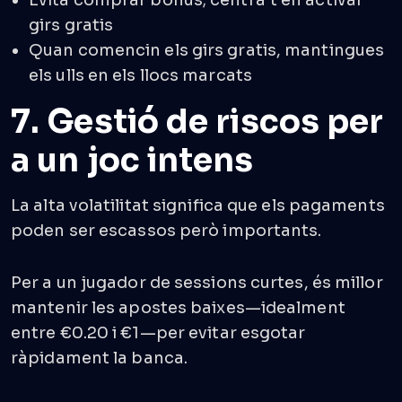
Evita comprar bonus; centra’t en activar
girs gratis
Quan comencin els girs gratis, mantingues
els ulls en els llocs marcats
7. Gestió de riscos per
a un joc intens
La alta volatilitat significa que els pagaments
poden ser escassos però importants.
Per a un jugador de sessions curtes, és millor
mantenir les apostes baixes—idealment
entre €0.20 i €1—per evitar esgotar
ràpidament la banca.