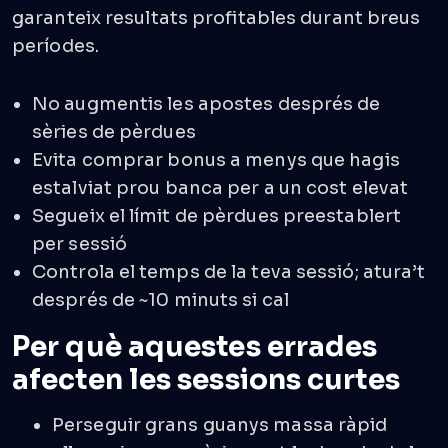
garanteix resultats profitables durant breus
períodes.
No augmentis les apostes després de
sèries de pèrdues
Evita comprar bonus a menys que hagis
estalviat prou banca per a un cost elevat
Segueix el límit de pèrdues preestablert
per sessió
Controla el temps de la teva sessió; atura’t
després de ~10 minuts si cal
Per què aquestes errades
afecten les sessions curtes
Perseguir grans guanys massa ràpid