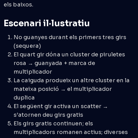
els baixos.
Escenari il·lustratiu
No guanyes durant els primers tres girs
(sequera)
El quart gir dóna un cluster de piruletes
rosa → guanyada + marca de
multiplicador
La caiguda produeix un altre cluster en la
mateixa posició → el multiplicador
duplica
El següent gir activa un scatter →
s’atornen deu girs gratis
Els girs gratis continuen; els
multiplicadors romanen actius; diverses