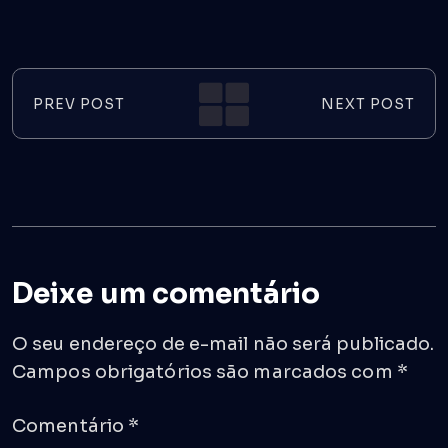
PREV POST
NEXT POST
Deixe um comentário
O seu endereço de e-mail não será publicado.
Campos obrigatórios são marcados com
*
Comentário
*