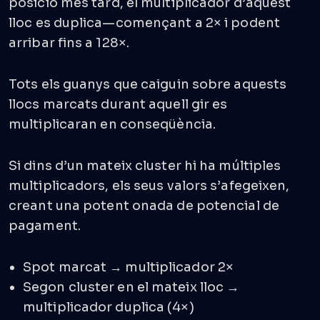
posició més tard, el multiplicador d’aquest
lloc es duplica—començant a 2× i podent
arribar fins a 128×.
Tots els guanys que caiguin sobre aquests
llocs marcats durant aquell gir es
multiplicaran en conseqüència.
Si dins d’un mateix cluster hi ha múltiples
multiplicadors, els seus valors s’afegeixen,
creant una potent onada de potencial de
pagament.
Spot marcat → multiplicador 2×
Segon cluster en el mateix lloc →
multiplicador duplica (4×)