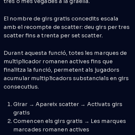
tres o més vegades a la graella.
El nombre de girs gratis concedits escala
amb el recompte de scatter: deu girs per tres
scatter fins a trenta per set scatter.
Durant aquesta funció, totes les marques de
multiplicador romanen actives fins que
finalitza la funció, permetent als jugadors
acumular multiplicadors substancials en girs
consecutius.
Girar → Apareix scatter → Activats girs
gratis
Comencen els girs gratis → Les marques
marcades romanen actives