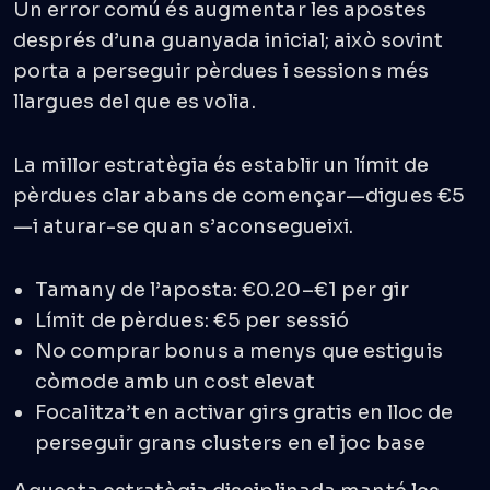
Un error comú és augmentar les apostes
després d’una guanyada inicial; això sovint
porta a perseguir pèrdues i sessions més
llargues del que es volia.
La millor estratègia és establir un límit de
pèrdues clar abans de començar—digues €5
—i aturar-se quan s’aconsegueixi.
Tamany de l’aposta: €0.20–€1 per gir
Límit de pèrdues: €5 per sessió
No comprar bonus a menys que estiguis
còmode amb un cost elevat
Focalitza’t en activar girs gratis en lloc de
perseguir grans clusters en el joc base