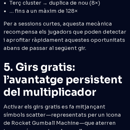
Terç cluster → duplica de nou (8×)
… fins a un màxim de 128×
Per a sessions curtes, aquesta mecànica
recompensa els jugadors que poden detectar
i aprofitar ràpidament aquestes oportunitats
abans de passar al següent gir.
5. Girs gratis:
l’avantatge persistent
del multiplicador
Activar els girs gratis es fa mitjançant
símbols scatter—representats per un icona
de Rocket Gumball Machine—que aterren