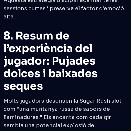
Aquesta estratègia disciplinada manté les
sessions curtes i preserva el factor d’emoció
alta.
8. Resum de
l’experiència del
jugador: Pujades
dolces i baixades
seques
Molts jugadors descriuen la
Sugar Rush slot
com “una muntanya russa de sabors de
llaminadures.” Els encanta com cada gir
sembla una potencial explosió de