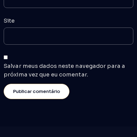
Site
Salvar meus dados neste navegador para a
próxima vez que eu comentar.