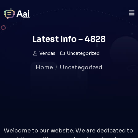
Latest Info – 4828
Vendas
Uncategorized
Home
Uncategorized
Welcome to our website. We are dedicated to