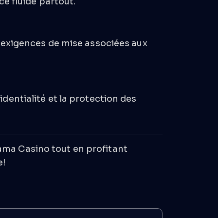
ce fluide partout.
s exigences de mise associées aux
dentialité et la protection des
ama Casino tout en profitant
e!