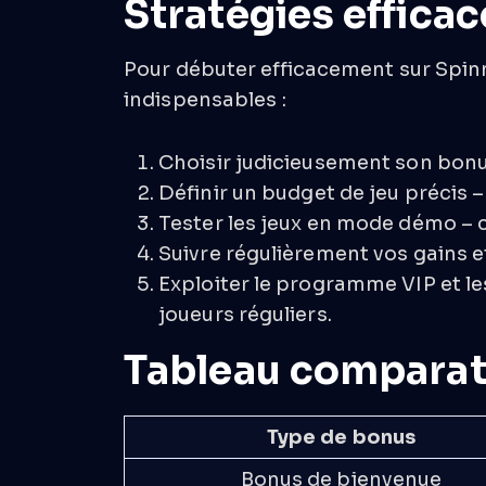
Stratégies effica
Pour débuter efficacement sur Spin
indispensables :
Choisir judicieusement son bonu
Définir un budget de jeu précis 
Tester les jeux en mode démo – 
Suivre régulièrement vos gains et
Exploiter le programme VIP et 
joueurs réguliers.
Tableau comparat
Type de bonus
Bonus de bienvenue