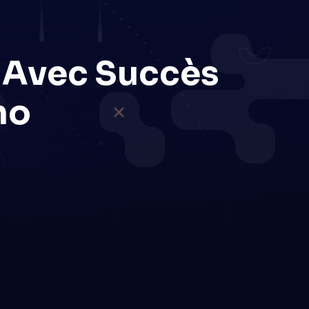
r Avec Succès
no