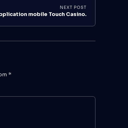
NEXT POST
pplication mobile Touch Casino.
com
*