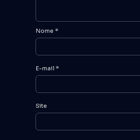
Nome
*
E-mail
*
Site