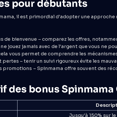
ces pour débutants
mama, il est primordial d’adopter une approche
s de bienvenue – comparez les offres, notammen
– ne jouez jamais avec de l’argent que vous ne p
cela vous permet de comprendre les mécanismes 
 pertes – tenir un suivi rigoureux évite les mauv
les promotions – Spinmama offre souvent des ré
if des bonus Spinmama
Descrip
Jusqu’à 150% sur l